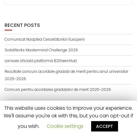
t
RECENT POSTS
Comunicat Noaptea Cercetătorilor Europeni
SolidWorks Mastermind Challenge 2026
Lansare oficială platformă B2GreenHub
Rezultate concurs acordare gradații de merit pentru anul universitar
2025-2026
Concurs pentru acordarea gradațiilor de merit 2025-2026
This website uses cookies to improve your experience.
© All right reserved 2019
We'll assume you're ok with this, but you can opt-out if
Education Base by
Acme Themes
you wish.
Cookie settings
ACCEPT